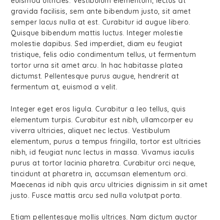
euismod ultricies. Vestibulum elementum, lectus at
gravida facilisis, sem ante bibendum justo, sit amet
semper lacus nulla at est. Curabitur id augue libero.
Quisque bibendum mattis luctus. Integer molestie
molestie dapibus. Sed imperdiet, diam eu feugiat
tristique, felis odio condimentum tellus, ut fermentum
tortor urna sit amet arcu. In hac habitasse platea
dictumst. Pellentesque purus augue, hendrerit at
fermentum at, euismod a velit.
Integer eget eros ligula. Curabitur a leo tellus, quis
elementum turpis. Curabitur est nibh, ullamcorper eu
viverra ultricies, aliquet nec lectus. Vestibulum
elementum, purus a tempus fringilla, tortor est ultricies
nibh, id feugiat nunc lectus in massa. Vivamus iaculis
purus at tortor lacinia pharetra. Curabitur orci neque,
tincidunt at pharetra in, accumsan elementum orci.
Maecenas id nibh quis arcu ultricies dignissim in sit amet
justo. Fusce mattis arcu sed nulla volutpat porta.
Etiam pellentesque mollis ultrices. Nam dictum auctor