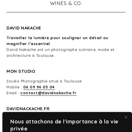
DAVID NAKACHE
Travailler la lumière pour souligner un détail ou
magnifier l’essentiel
.
David Nakache est un photographe culinaire, mode et
architecture à Toulouse.
MON STUDIO
Studio Photographie situé à Toulouse
Mobile :
06 09 96 05 04
Email :
contact@davidnakache.fr
DAVIDNACKACHE.FR
Mentions Légales
Nous attachons de l'importance à la vie
Politique de Confidentialité
privée
A Propos des Cookies