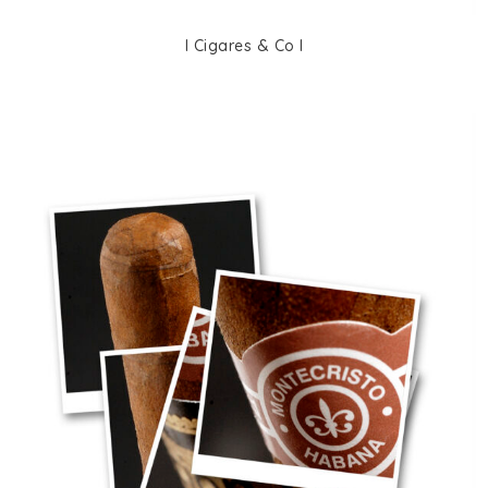
I Cigares & Co I