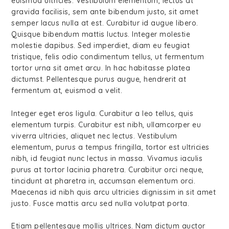
euismod ultricies. Vestibulum elementum, lectus at
gravida facilisis, sem ante bibendum justo, sit amet
semper lacus nulla at est. Curabitur id augue libero.
Quisque bibendum mattis luctus. Integer molestie
molestie dapibus. Sed imperdiet, diam eu feugiat
tristique, felis odio condimentum tellus, ut fermentum
tortor urna sit amet arcu. In hac habitasse platea
dictumst. Pellentesque purus augue, hendrerit at
fermentum at, euismod a velit.
Integer eget eros ligula. Curabitur a leo tellus, quis
elementum turpis. Curabitur est nibh, ullamcorper eu
viverra ultricies, aliquet nec lectus. Vestibulum
elementum, purus a tempus fringilla, tortor est ultricies
nibh, id feugiat nunc lectus in massa. Vivamus iaculis
purus at tortor lacinia pharetra. Curabitur orci neque,
tincidunt at pharetra in, accumsan elementum orci.
Maecenas id nibh quis arcu ultricies dignissim in sit amet
justo. Fusce mattis arcu sed nulla volutpat porta.
Etiam pellentesque mollis ultrices. Nam dictum auctor